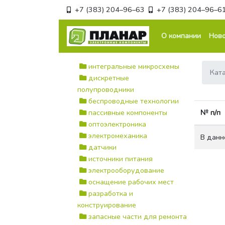
+7 (383) 204–96–63
+7 (383) 204–96–6
О компании
Ново
интегральные микросхемы
Кат
дискретные
полупроводники
беспроводные технологии
пассивные компоненты
№ п/п
оптоэлектроника
электромеханика
В данн
датчики
источники питания
электрооборудование
оснащение рабочих мест
разработка и
конструирование
запасные части для ремонта