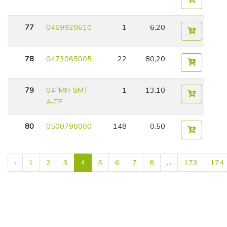
77
0469920610
1
6,20
78
0473065005
22
80,20
79
04FMN-SMT-
1
13,10
A-TF
80
0500798000
148
0,50
‹
1
2
3
4
5
6
7
8
...
173
174