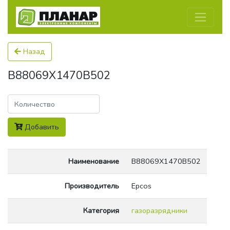
Назад
B88069X1470B502
Количество
Добавить
Наименование
B88069X1470B502
Производитель
Epcos
Категория
газоразрядники