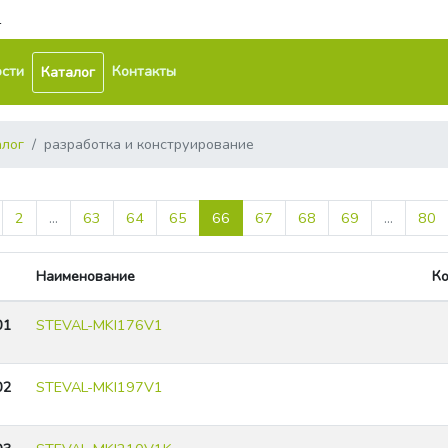
1
сти
Контакты
Каталог
алог
разработка и конструирование
2
...
63
64
65
66
67
68
69
...
80
Наименование
Ко
01
STEVAL-MKI176V1
02
STEVAL-MKI197V1