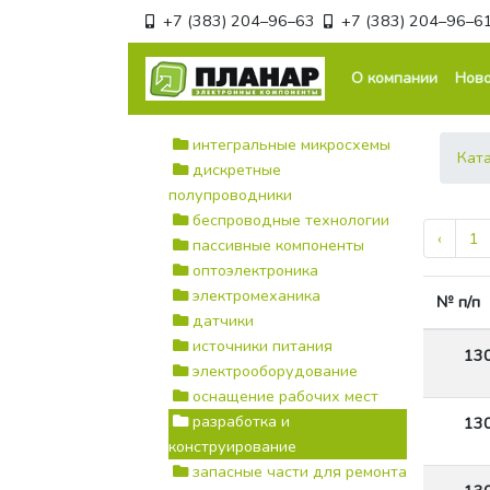
+7 (383) 204–96–63
+7 (383) 204–96–6
О компании
Ново
интегральные микросхемы
Кат
дискретные
полупроводники
беспроводные технологии
‹
1
пассивные компоненты
оптоэлектроника
электромеханика
№ п/п
датчики
источники питания
13
электрооборудование
оснащение рабочих мест
разработка и
13
конструирование
запасные части для ремонта